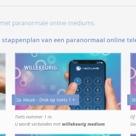
t met paranormale online mediums.
 stappenplan van een paranormaal online tel
2a. Keuze - Druk op toets 1 +
2b
Toets nummer 1 in.
Of 
U wordt verbonden met
willekeurig medium
Ge