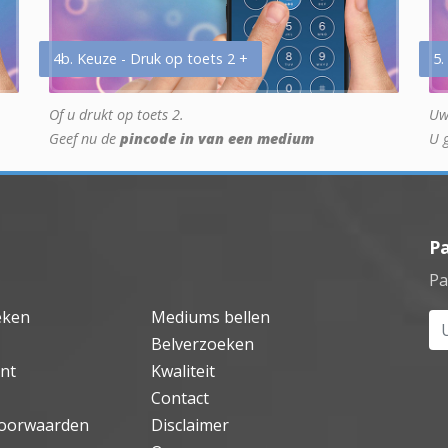
4b. Keuze - Druk op toets 2 +
5.
Of u drukt op toets 2.
Uw
Geef nu de
pincode in van een medium
U 
P
Pa
eken
Mediums bellen
Uw
Belverzoeken
nt
Kwaliteit
Contact
oorwaarden
Disclaimer