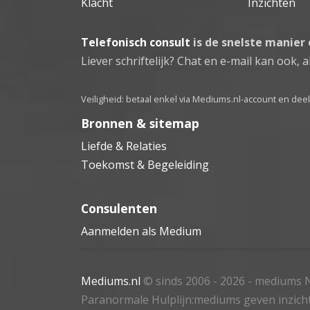
Klacht
Inzichten
Telefonisch consult
is de snelste manier
Liever schriftelijk? Chat en e-mail kan ook, al
Veiligheid: betaal enkel via Mediums.nl-account en de
Bronnen & sitemap
Liefde & Relaties
Toekomst & Begeleiding
Consulenten
Aanmelden als Medium
Mediums.nl
© sinds 2006 - 2026
- mediums N
Paranormale Hulplijn:mediums geven inzich