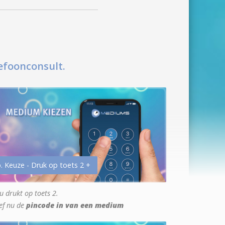
efoonconsult.
. Keuze - Druk op toets 2 +
u drukt op toets 2.
ef nu de
pincode in van een medium