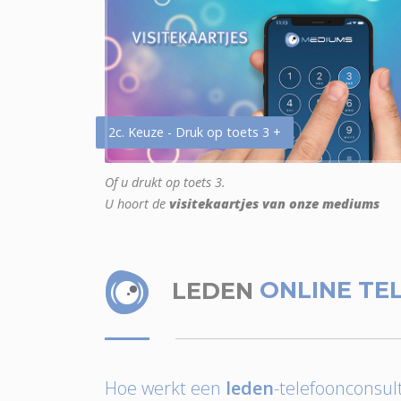
2c. Keuze - Druk op toets 3 +
Of u drukt op toets 3.
U hoort de
visitekaartjes van onze mediums
LEDEN
ONLINE TE
Hoe werkt een
leden
-telefoonconsult