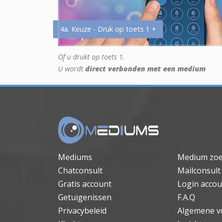
4a. Keuze - Druk op toets 1 +
Of u drukt op toets 1.
U wordt
direct verbonden met een medium
Mediums
Medium zo
Chatconsult
Mailconsult
Gratis account
Login accou
Getuigenissen
F.A.Q
Privacybeleid
Algemene v