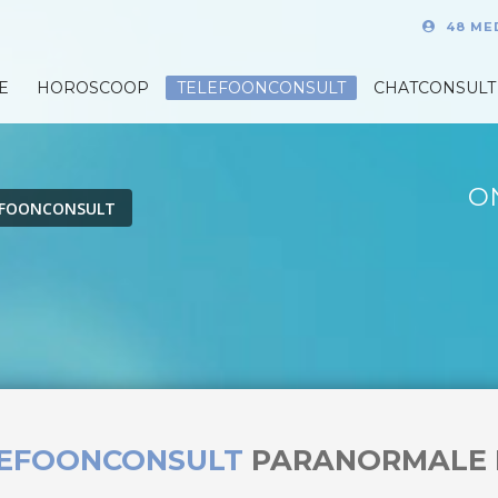
48 ME
E
HOROSCOOP
TELEFOONCONSULT
CHATCONSULT
O
EFOONCONSULT
LEFOONCONSULT
PARANORMALE 