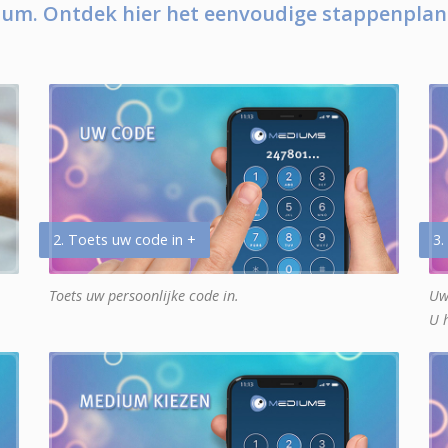
um. Ontdek hier het eenvoudige stappenplan
2. Toets uw code in +
3.
Toets uw persoonlijke code in.
Uw
U 