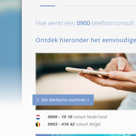
Hoe werkt een
0900
-telefoonconsul
Ontdek hieronder het eenvoudige
1. Bel Mediums-nummer +
0909 - 19 19
vanuit Nederland
0903 - 416 42
vanuit België