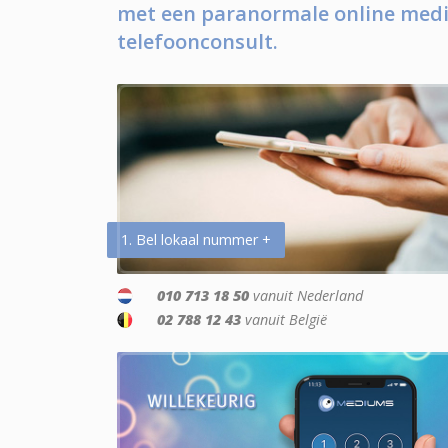
met een paranormale online medi
telefoonconsult.
1. Bel lokaal nummer +
010 713 18 50
vanuit Nederland
02 788 12 43
vanuit België