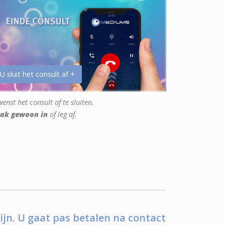
 U sluit het consult af +
enst het consult af te sluiten.
ak gewoon in
of leg af.
ijn. U gaat pas betalen na contact