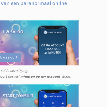
 van een paranormaal online
 Uw saldo +
 saldo bevestiging.
hoort hoeveel
minuten op uw account
staan.