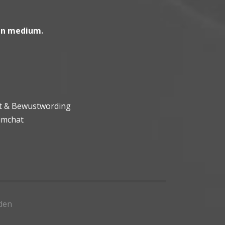
en medium
.
ht & Bewustwording
umchat
den