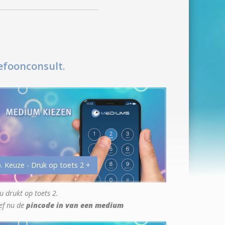
efoonconsult.
. Keuze - Druk op toets 2 +
u drukt op toets 2.
ef nu de
pincode in van een medium