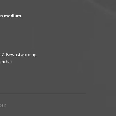
en medium
.
ht & Bewustwording
umchat
den