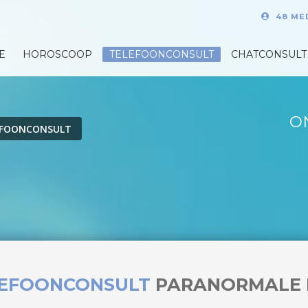
48 ME
E
HOROSCOOP
TELEFOONCONSULT
CHATCONSULT
O
EFOONCONSULT
LEFOONCONSULT
PARANORMALE 