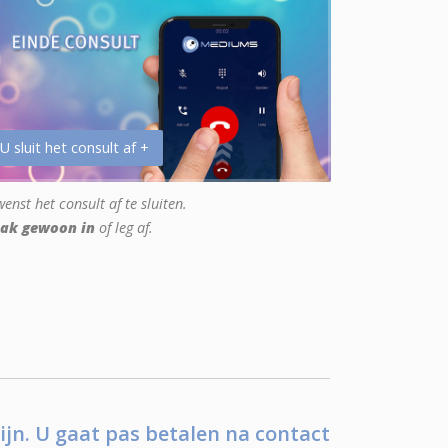
 U sluit het consult af +
enst het consult af te sluiten.
ak gewoon in
of leg af.
ijn. U gaat pas betalen na contact