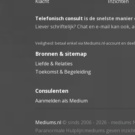
Klacht
Inzichten
Telefonisch consult
is de snelste manier
Liever schriftelijk? Chat en e-mail kan ook, al
Veiligheid: betaal enkel via Mediums.nl-account en de
Bronnen & sitemap
Liefde & Relaties
Toekomst & Begeleiding
Consulenten
Aanmelden als Medium
Mediums.nl
© sinds 2006 - 2026
- mediums N
Paranormale Hulplijn:mediums geven inzich