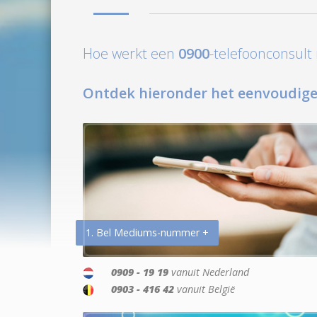
Hoe werkt een
0900
-telefoonconsul
Ontdek hieronder het eenvoudige
1. Bel Mediums-nummer +
0909 - 19 19
vanuit Nederland
0903 - 416 42
vanuit België