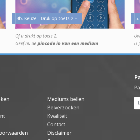
4b. Keuze - Druk op toets 2 +
5.
Of u drukt op toets 2.
Uw
Geef nu de
pincode in van een medium
U 
P
Pa
eken
Mediums bellen
Uw
Belverzoeken
nt
Kwaliteit
Contact
oorwaarden
Disclaimer