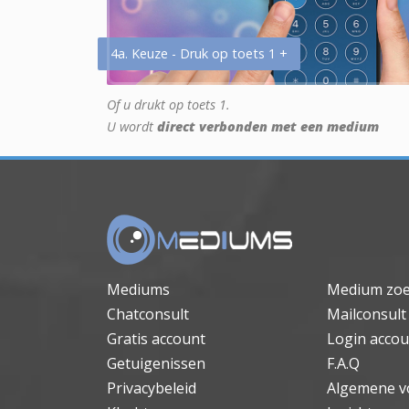
4a. Keuze - Druk op toets 1 +
Of u drukt op toets 1.
U wordt
direct verbonden met een medium
Mediums
Medium zo
Chatconsult
Mailconsult
Gratis account
Login accou
Getuigenissen
F.A.Q
Privacybeleid
Algemene v