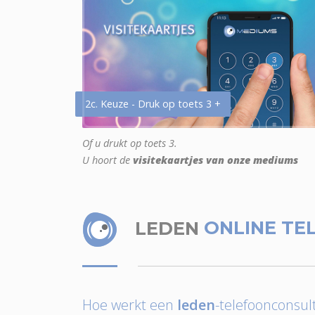
2c. Keuze - Druk op toets 3 +
Of u drukt op toets 3.
U hoort de
visitekaartjes van onze mediums
LEDEN
ONLINE TE
Hoe werkt een
leden
-telefoonconsult