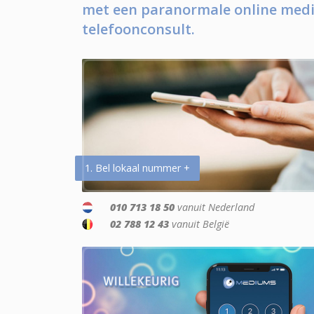
met een paranormale online medi
telefoonconsult.
1. Bel lokaal nummer +
010 713 18 50
vanuit Nederland
02 788 12 43
vanuit België