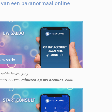
 van een paranormaal online
 Uw saldo +
 saldo bevestiging.
hoort hoeveel
minuten op uw account
staan.