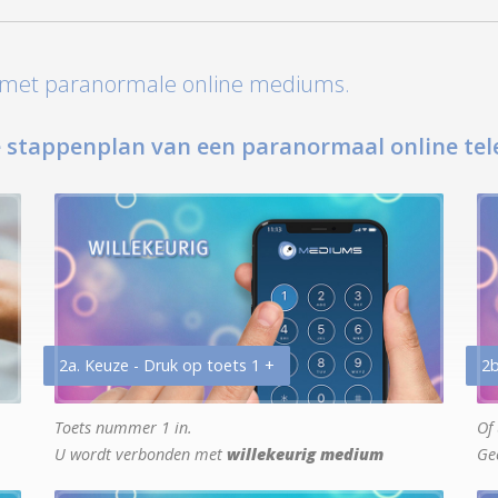
t met paranormale online mediums.
 stappenplan van een paranormaal online tel
2a. Keuze - Druk op toets 1 +
2b
Toets nummer 1 in.
Of 
U wordt verbonden met
willekeurig medium
Ge