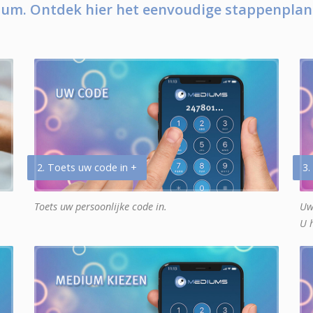
um. Ontdek hier het eenvoudige stappenplan
2. Toets uw code in +
3.
Toets uw persoonlijke code in.
Uw
U 