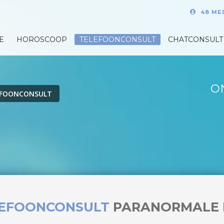
48 ME
E
HOROSCOOP
TELEFOONCONSULT
CHATCONSULT
O
EFOONCONSULT
LEFOONCONSULT
PARANORMALE 