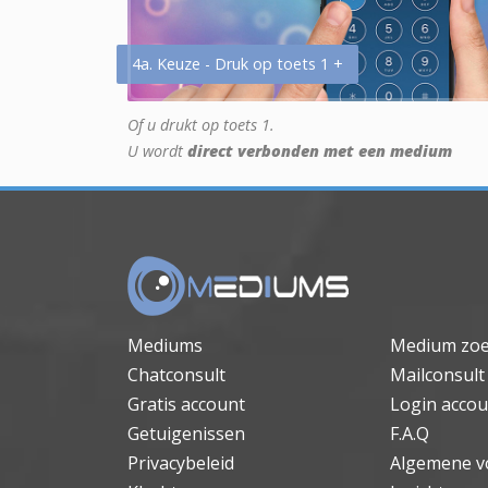
4a. Keuze - Druk op toets 1 +
Of u drukt op toets 1.
U wordt
direct verbonden met een medium
Mediums
Medium zo
Chatconsult
Mailconsult
Gratis account
Login accou
Getuigenissen
F.A.Q
Privacybeleid
Algemene v