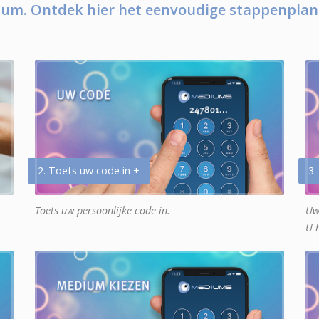
um. Ontdek hier het eenvoudige stappenplan
2. Toets uw code in +
3.
Toets uw persoonlijke code in.
Uw
U 