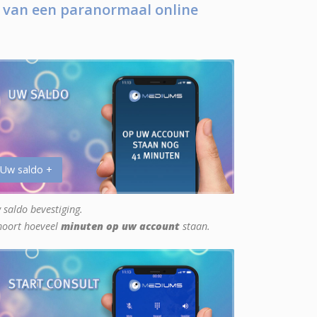
 van een paranormaal online
 Uw saldo +
 saldo bevestiging.
hoort hoeveel
minuten op uw account
staan.