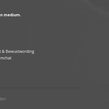
en medium
.
ht & Bewustwording
umchat
den