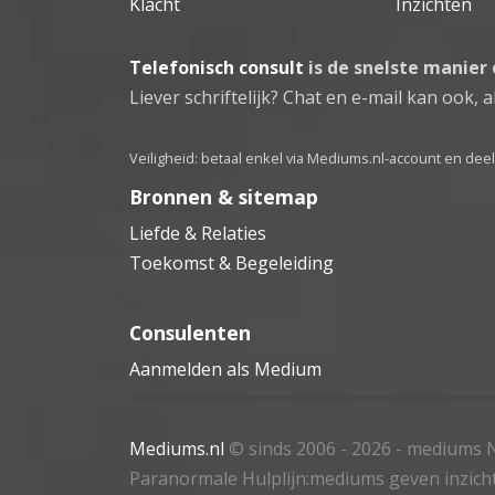
Klacht
Inzichten
Telefonisch consult
is de snelste manier
Liever schriftelijk? Chat en e-mail kan ook, al
Veiligheid: betaal enkel via Mediums.nl-account en de
Bronnen & sitemap
Liefde & Relaties
Toekomst & Begeleiding
Consulenten
Aanmelden als Medium
Mediums.nl
© sinds 2006 - 2026
- mediums N
Paranormale Hulplijn:mediums geven inzich