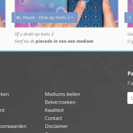
4b. Keuze - Druk op toets 2 +
5.
Of u drukt op toets 2.
Uw
Geef nu de
pincode in van een medium
U 
P
Pa
eken
Mediums bellen
Uw
Belverzoeken
nt
Kwaliteit
Contact
oorwaarden
Disclaimer