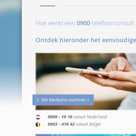
Hoe werkt een
0900
-telefoonconsul
Ontdek hieronder het eenvoudige
1. Bel Mediums-nummer +
0909 - 19 19
vanuit Nederland
0903 - 416 42
vanuit België