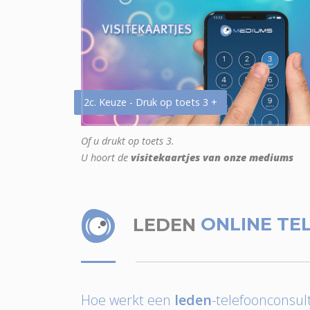
2c. Keuze - Druk op toets 3 +
Of u drukt op toets 3.
U hoort de
visitekaartjes van onze mediums
LEDEN
ONLINE TE
Hoe werkt een
leden
-telefoonconsult