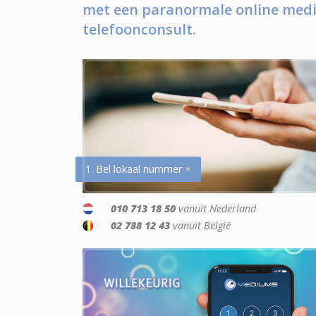
met een paranormale online medi
telefoonconsult.
1. Bel lokaal nummer +
010 713 18 50
vanuit Nederland
02 788 12 43
vanuit België