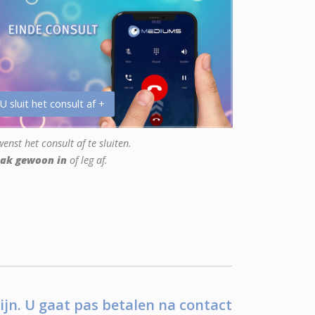
 U sluit het consult af +
enst het consult af te sluiten.
ak gewoon in
of leg af.
ijn. U gaat pas betalen na contact