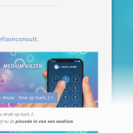
efoonconsult.
. Keuze - Druk op toets 2 +
u drukt op toets 2.
ef nu de
pincode in van een medium