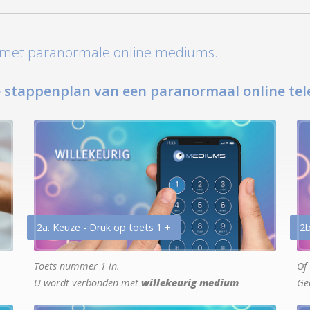
t met paranormale online mediums.
 stappenplan van een paranormaal online tel
2a. Keuze - Druk op toets 1 +
2b
Toets nummer 1 in.
Of 
U wordt verbonden met
willekeurig medium
Ge