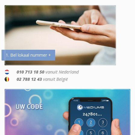
1. Bel lokaal nummer +
010 713 18 50
vanuit Nederland
02 788 12 43
vanuit België