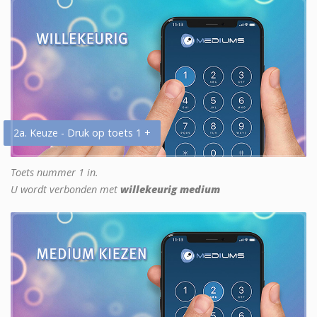
2a. Keuze - Druk op toets 1 +
Toets nummer 1 in.
U wordt verbonden met
willekeurig medium