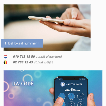
1. Bel lokaal nummer +
010 713 18 50
vanuit Nederland
02 788 12 43
vanuit België