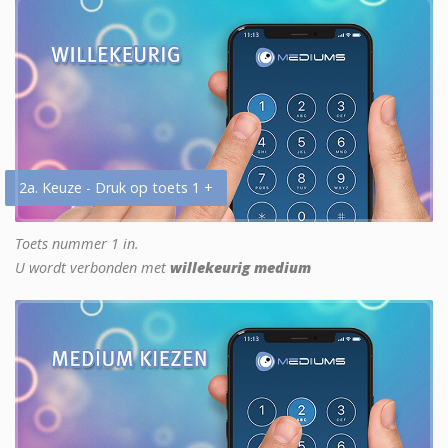
2a. Keuze - Druk op toets 1 +
Toets nummer 1 in.
U wordt verbonden met
willekeurig medium