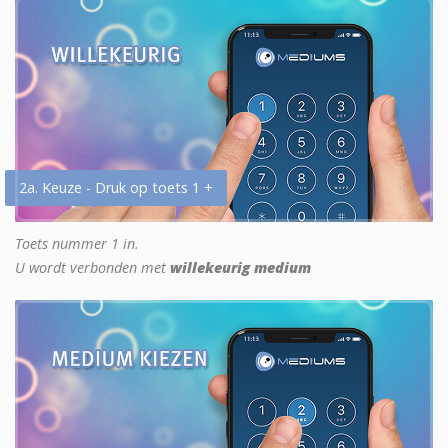
2a. Keuze - Druk op toets 1 +
Toets nummer 1 in.
U wordt verbonden met
willekeurig medium