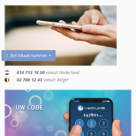
1. Bel lokaal nummer +
010 713 18 50
vanuit Nederland
02 788 12 43
vanuit België