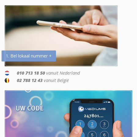
1. Bel lokaal nummer +
010 713 18 50
vanuit Nederland
02 788 12 43
vanuit België