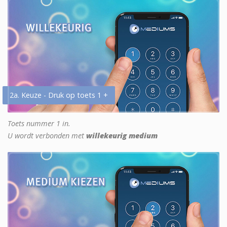
2a. Keuze - Druk op toets 1 +
Toets nummer 1 in.
U wordt verbonden met
willekeurig medium