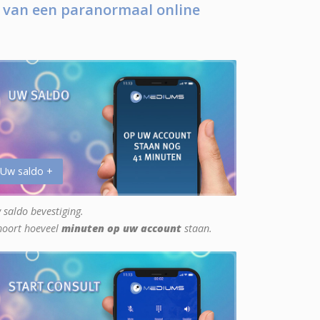
 van een paranormaal online
 Uw saldo +
 saldo bevestiging.
hoort hoeveel
minuten op uw account
staan.