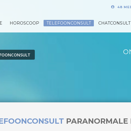
48 ME
E
HOROSCOOP
TELEFOONCONSULT
CHATCONSULT
O
EFOONCONSULT
LEFOONCONSULT
PARANORMALE 