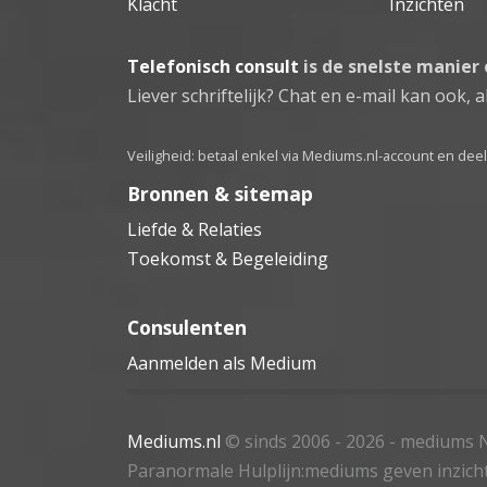
Klacht
Inzichten
Telefonisch consult
is de snelste manier
Liever schriftelijk? Chat en e-mail kan ook, al
Veiligheid: betaal enkel via Mediums.nl-account en de
Bronnen & sitemap
Liefde & Relaties
Toekomst & Begeleiding
Consulenten
Aanmelden als Medium
Mediums.nl
© sinds 2006 - 2026
- mediums N
Paranormale Hulplijn:mediums geven inzich