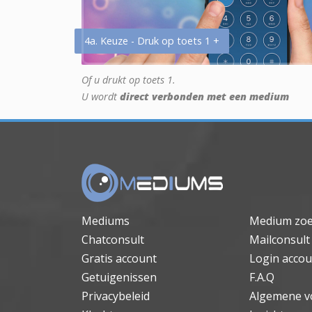
4a. Keuze - Druk op toets 1 +
Of u drukt op toets 1.
U wordt
direct verbonden met een medium
Mediums
Medium zo
Chatconsult
Mailconsult
Gratis account
Login accou
Getuigenissen
F.A.Q
Privacybeleid
Algemene v