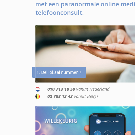
met een paranormale online medi
telefoonconsult.
1. Bel lokaal nummer +
010 713 18 50
vanuit Nederland
02 788 12 43
vanuit België