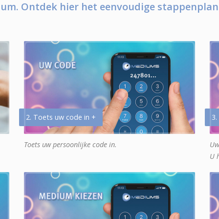
um. Ontdek hier het eenvoudige stappenplan
2. Toets uw code in +
3.
Toets uw persoonlijke code in.
Uw
U 