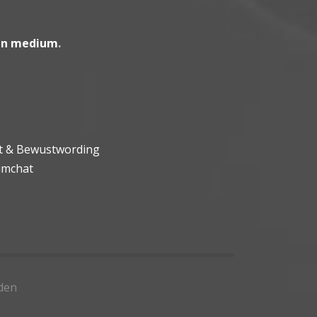
en medium
.
ht & Bewustwording
umchat
den