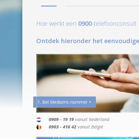
Hoe werkt een
0900
-telefoonconsul
Ontdek hieronder het eenvoudige
1. Bel Mediums-nummer +
0909 - 19 19
vanuit Nederland
0903 - 416 42
vanuit België