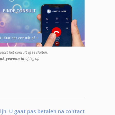
 U sluit het consult af +
enst het consult af te sluiten.
ak gewoon in
of leg af.
ijn. U gaat pas betalen na contact