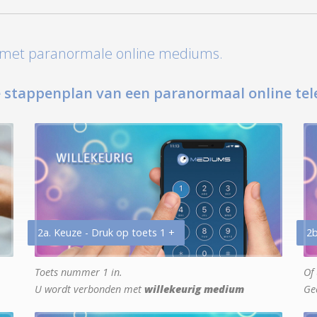
t met paranormale online mediums.
 stappenplan van een paranormaal online tel
2a. Keuze - Druk op toets 1 +
2b
Toets nummer 1 in.
Of 
U wordt verbonden met
willekeurig medium
Ge