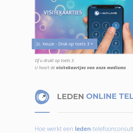
2c. Keuze - Druk op toets 3 +
Of u drukt op toets 3.
U hoort de
visitekaartjes van onze mediums
LEDEN
ONLINE TE
Hoe werkt een
leden
-telefoonconsult