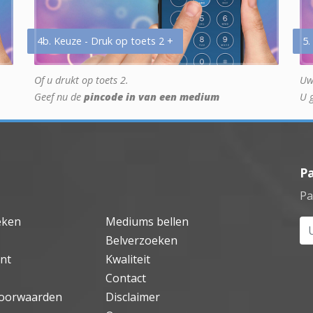
4b. Keuze - Druk op toets 2 +
5.
Of u drukt op toets 2.
Uw
Geef nu de
pincode in van een medium
U 
P
Pa
eken
Mediums bellen
Uw
Belverzoeken
nt
Kwaliteit
Contact
oorwaarden
Disclaimer