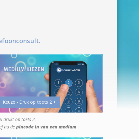
efoonconsult.
. Keuze - Druk op toets 2 +
u drukt op toets 2.
ef nu de
pincode in van een medium