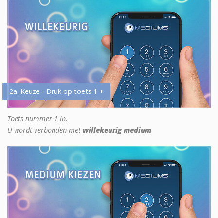
2a. Keuze - Druk op toets 1 +
Toets nummer 1 in.
U wordt verbonden met
willekeurig medium