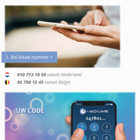
1. Bel lokaal nummer +
010 713 18 50
vanuit Nederland
02 788 12 43
vanuit België