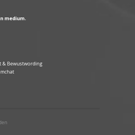
en medium
.
ht & Bewustwording
umchat
den