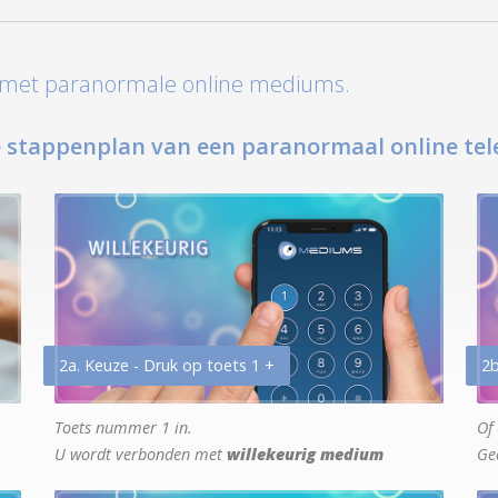
t met paranormale online mediums.
 stappenplan van een paranormaal online tel
2a. Keuze - Druk op toets 1 +
2b
Toets nummer 1 in.
Of 
U wordt verbonden met
willekeurig medium
Ge