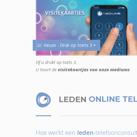
2c. Keuze - Druk op toets 3 +
Of u drukt op toets 3.
U hoort de
visitekaartjes van onze mediums
LEDEN
ONLINE TE
Hoe werkt een
leden
-telefoonconsult