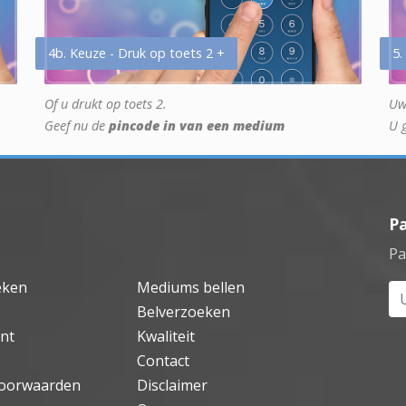
4b. Keuze - Druk op toets 2 +
5.
Of u drukt op toets 2.
Uw
Geef nu de
pincode in van een medium
U 
P
Pa
eken
Mediums bellen
Uw
Belverzoeken
nt
Kwaliteit
Contact
oorwaarden
Disclaimer