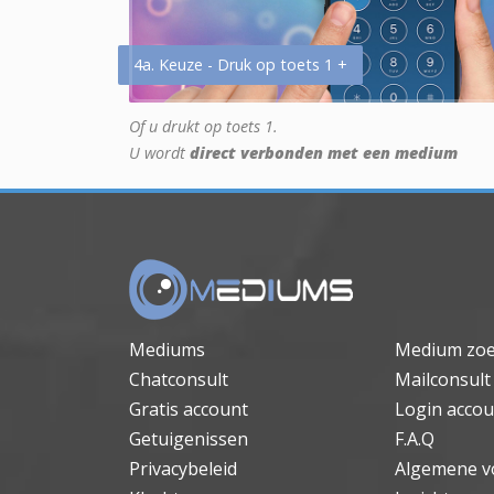
4a. Keuze - Druk op toets 1 +
Of u drukt op toets 1.
U wordt
direct verbonden met een medium
Mediums
Medium zo
Chatconsult
Mailconsult
Gratis account
Login accou
Getuigenissen
F.A.Q
Privacybeleid
Algemene v