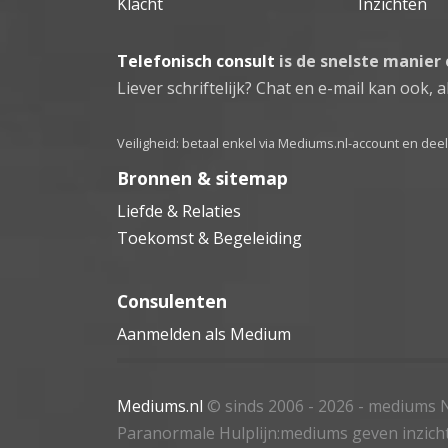
Klacht
Inzichten
Telefonisch consult
is de snelste manier
Liever schriftelijk? Chat en e-mail kan ook, al
Veiligheid: betaal enkel via Mediums.nl-account en de
Bronnen & sitemap
Liefde & Relaties
Toekomst & Begeleiding
Consulenten
Aanmelden als Medium
Mediums.nl
© sinds 2006 - 2026
- mediums N
Paranormale Hulplijn:mediums geven inzich