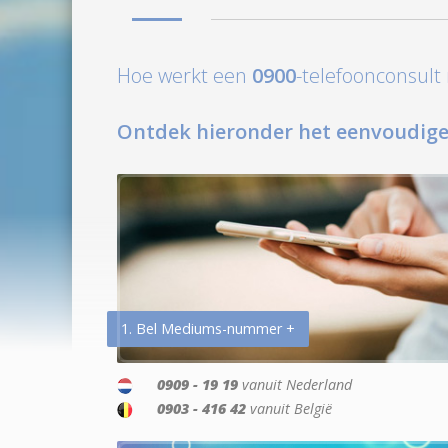
Hoe werkt een
0900
-telefoonconsul
Ontdek hieronder het eenvoudige
1. Bel Mediums-nummer +
0909 - 19 19
vanuit Nederland
0903 - 416 42
vanuit België