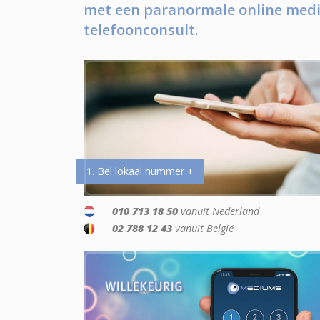
met een paranormale online medi
telefoonconsult.
1. Bel lokaal nummer +
010 713 18 50
vanuit Nederland
02 788 12 43
vanuit België