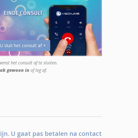
 U sluit het consult af +
enst het consult af te sluiten.
ak gewoon in
of leg af.
ijn. U gaat pas betalen na contact