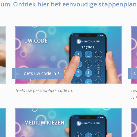
um. Ontdek hier het eenvoudige stappenplan
2. Toets uw code in +
3.
Toets uw persoonlijke code in.
Uw
U 