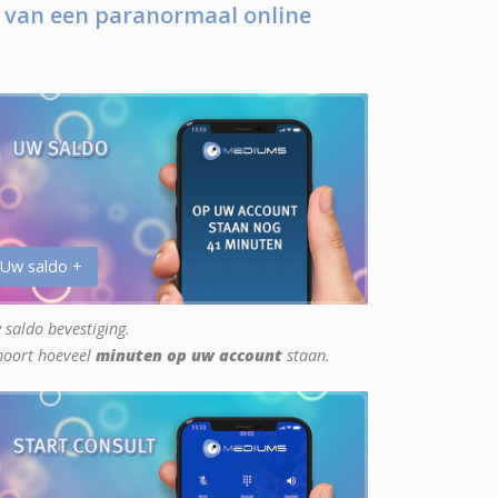
 van een paranormaal online
 Uw saldo +
 saldo bevestiging.
hoort hoeveel
minuten op uw account
staan.