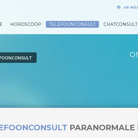
48 ME
E
HOROSCOOP
TELEFOONCONSULT
CHATCONSULT
O
EFOONCONSULT
LEFOONCONSULT
PARANORMALE 