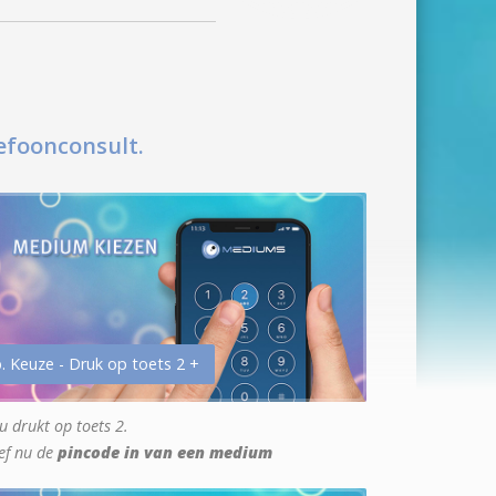
efoonconsult.
. Keuze - Druk op toets 2 +
u drukt op toets 2.
ef nu de
pincode in van een medium